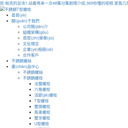
凯·帕克的忌讳1,站着再来一次48集分集剧情介绍,369你懂的视频,爱我
首頁(yè)
關(guān)于我們
公司簡(jiǎn)介
組織架構(gòu)
資質(zhì)榮譽(yù)
文化理念
企業(yè)相冊(cè)
合作客戶
不銹鋼螺絲
產(chǎn)品中心
不銹鋼螺絲
不銹鋼螺栓
法蘭螺栓
六角螺栓
活節(jié)螺栓
T型螺栓
雙頭螺栓
馬車螺栓
雙牙螺栓
U型螺栓