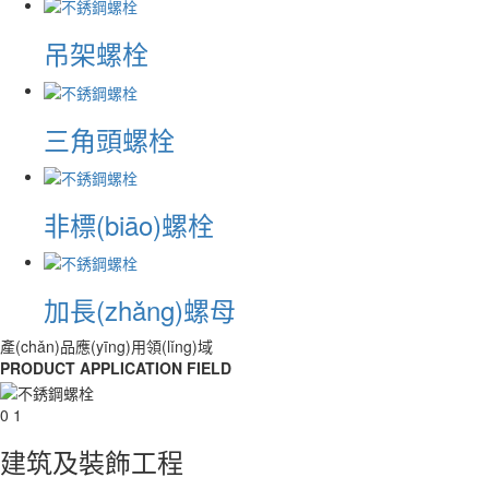
吊架螺栓
三角頭螺栓
非標(biāo)螺栓
加長(zhǎng)螺母
產(chǎn)品應(yīng)用領(lǐng)域
PRODUCT APPLICATION FIELD
0 1
建筑及裝飾工程