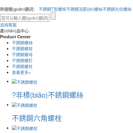
熱搜關(guān)鍵詞：
不銹鋼T型螺栓
不銹鋼活節(jié)螺絲
不銹鋼光伏螺絲
咨詢客服
產(chǎn)品中心
Product Center
不銹鋼螺絲
不銹鋼螺栓
不銹鋼螺母
不銹鋼螺釘
不銹鋼螺柱
查看更多+
?非標(biāo)不銹鋼螺絲
不銹鋼六角螺栓