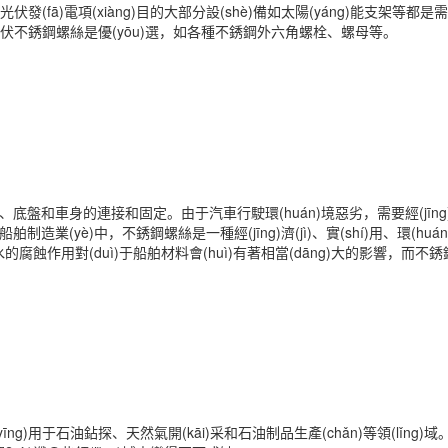
發(fā)電項(xiàng)目的大部分設(shè)備如太陽(yáng)能支架等都
能用光伏不銹鋼螺絲是優(yōu)選，如各種不銹鋼外六角螺栓、螺母等。
和車身的連接和固定。由于汽車行駛環(huán)境惡劣，需要經(jīng)受各
業(yè)中，不銹鋼螺絲是一種經(jīng)濟(jì)、實(shí)用、環(h
的腐蝕作用對(duì)于船舶材料會(huì)有著相當(dāng)大的影響，而不銹
ng)用于石油鉆探、天然氣開(kāi)采和石油制品生產(chǎn)等領(lǐng)