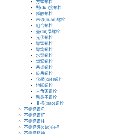
方頭螺栓
對(duì)接螺栓
膨脹螺栓
吊環(huán)螺栓
組合螺栓
臺(tái)階螺栓
光伏螺栓
彎頭螺栓
彎鉤螺栓
水泵螺栓
鎖緊螺栓
吊架螺栓
旋吊螺栓
化學(xué)螺栓
地腳螺栓
三角頭螺栓
豬鼻子螺栓
非標(biāo)螺栓
不銹鋼螺母
不銹鋼螺釘
不銹鋼螺柱
不銹鋼導(dǎo)向桿
不銹鋼銷軸