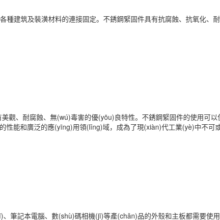
以用于各種建筑及裝潢材料的連接固定。不銹鋼緊固件具有抗腐蝕、抗氧化、耐高溫
具有美觀、耐腐蝕、無(wú)毒害的優(yōu)良特性。不銹鋼緊固件的使用可以使
性能和廣泛的應(yīng)用領(lǐng)域，成為了現(xiàn)代工業(yè)中
機(jī)、筆記本電腦、數(shù)碼相機(jī)等產(chǎn)品的外殼和主板都