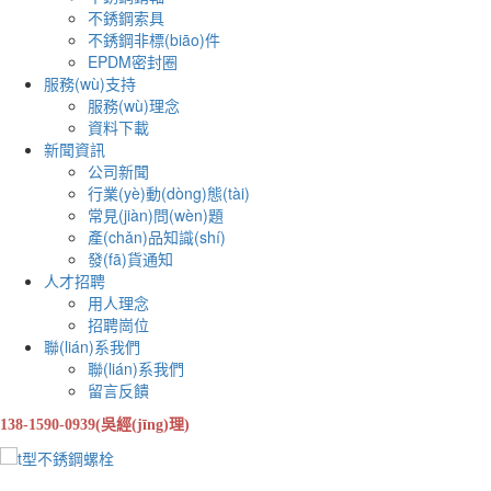
不銹鋼索具
不銹鋼非標(biāo)件
EPDM密封圈
服務(wù)支持
服務(wù)理念
資料下載
新聞資訊
公司新聞
行業(yè)動(dòng)態(tài)
常見(jiàn)問(wèn)題
產(chǎn)品知識(shí)
發(fā)貨通知
人才招聘
用人理念
招聘崗位
聯(lián)系我們
聯(lián)系我們
留言反饋
138-1590-0939(吳經(jīng)理)