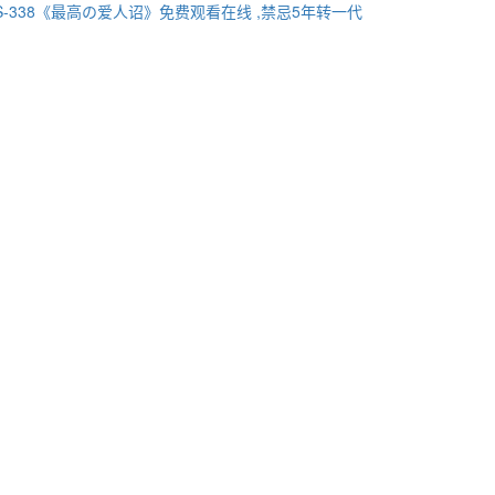
S-338《最高の爱人诏》免费观看在线 ,禁忌5年转一代