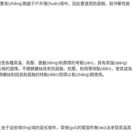
是需要長(zhǎng)期處于戶外環(huán)境中，因此要選用防腐蝕、耐沖擊性能
種高溫、高壓、震動(dòng)和摩擦的考驗(yàn)，具有高強(qiáng)
uán)保的選擇。不銹鋼螺絲具有抗腐蝕、抗壓、耐用等特點(diǎn)，使其成為
鋼螺絲則因其耐腐蝕的特點(diǎn)而得以長(zhǎng)期使用。
域。由于這些領(lǐng)域的惡劣條件，常規(guī)的緊固件無(wú)法承受高溫高