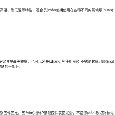
、耐低溫等特性，適合長(zhǎng)期使用在各種不同的氣候環(huán)
家具提高美觀度，也可以延長(zhǎng)其使用壽命;不銹鋼螺絲已經(jīng)
不可或缺的一部分。
需要使用緊固件固定。因?yàn)椴讳P鋼緊固件表面光滑，不易導(dǎo)致短路和電