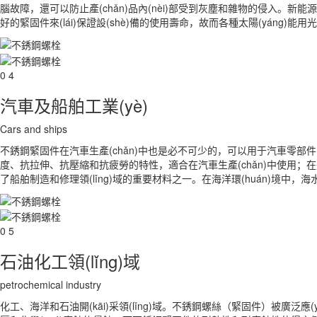
腦故障，還可以防止產(chǎn)品內(nèi)部受到灰塵和雜物的侵入。新能源光伏
好的緊固件來(lái)保證設(shè)備的使用壽命，故而各種太陽(yáng)
0 4
汽車及船舶工業(yè)
Cars and ships
不銹鋼緊固件在汽車生產(chǎn)中也是必不可少的，可以用于汽車零部件、底盤
度、抗拉伸、抗壓縮和抗疲勞的特性，適合在汽車生產(chǎn)中使用；在船舶制造
了船舶制造和修理領(lǐng)域的重要材料之一。在海洋環(huán)境中，海水
0 5
石油化工領(lǐng)域
petrochemical industry
化工、海洋和石油開(kāi)采領(lǐng)域。不銹鋼螺絲（緊固件）被廣泛應(yī