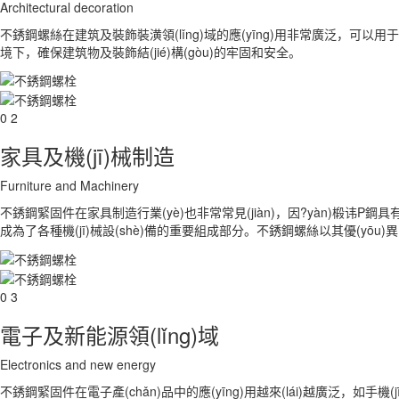
Architectural decoration
不銹鋼螺絲在建筑及裝飾裝潢領(lǐng)域的應(yīng)用非常廣泛，可
境下，確保建筑物及裝飾結(jié)構(gòu)的牢固和安全。
0 2
家具及機(jī)械制造
Furniture and Machinery
不銹鋼緊固件在家具制造行業(yè)也非常常見(jiàn)，因?yàn)椴讳P鋼
成為了各種機(jī)械設(shè)備的重要組成部分。不銹鋼螺絲以其優(yōu)異的
0 3
電子及新能源領(lǐng)域
Electronics and new energy
不銹鋼緊固件在電子產(chǎn)品中的應(yīng)用越來(lái)越廣泛，如手